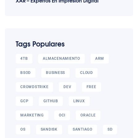
XAR – Expertos En Impresión Digital
Tags Populares
4TB
ALMACENAMIENTO
ARM
BSOD
BUSINESS
CLOUD
CROWDSTRIKE
DEV
FREE
GCP
GITHUB
LINUX
MARKETING
OCI
ORACLE
OS
SANDISK
SANTIAGO
SD