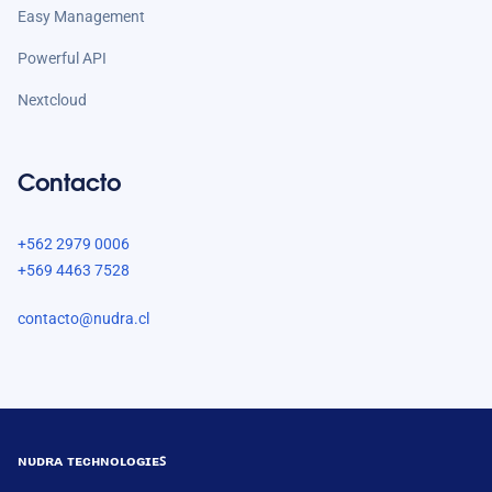
Easy Management
Powerful API
Nextcloud
Contacto
+562 2979 0006
+569 4463 7528
contacto@nudra.cl
ɴᴜᴅʀᴀ ᴛᴇᴄʜɴᴏʟᴏɢɪᴇꜱ