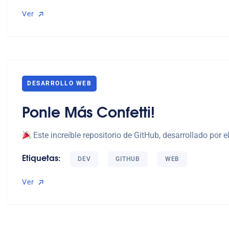
Ver
Ver
DESARROLLO WEB
Ponle Más Confetti!
Este increíble repositorio de GitHub, desarrollado por e
Etiquetas:
DEV
GITHUB
WEB
Ver
Ver